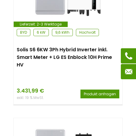
Lieferzeit:
2-3 Werktage
BYD
6 kW
9,6 kWh
Hochvolt
Solis S6 6KW 3Ph Hybrid Inverter inkl.
Smart Meter + LG ES Enblock 10H Prime
HV
3.431,99
€
Produkt anfragen
exkl. 19 % MwSt.