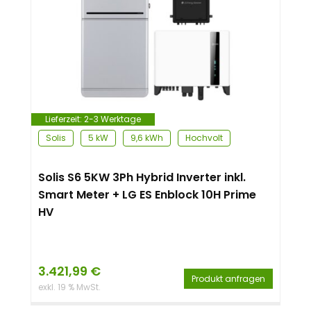
Lieferzeit:
2-3 Werktage
Solis
5 kW
9,6 kWh
Hochvolt
Solis S6 5KW 3Ph Hybrid Inverter inkl.
Smart Meter + LG ES Enblock 10H Prime
HV
3.421,99
€
Produkt anfragen
exkl. 19 % MwSt.