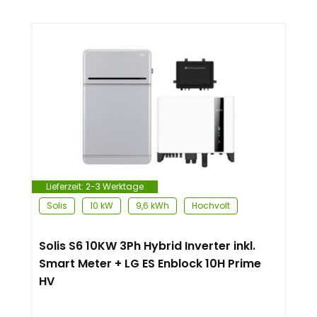
Lieferzeit:
2-3 Werktage
Solis
10 kW
9,6 kWh
Hochvolt
Solis S6 10KW 3Ph Hybrid Inverter inkl.
Smart Meter + LG ES Enblock 10H Prime
HV