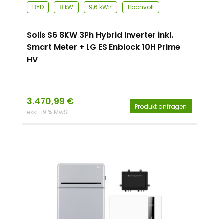
BYD
8 kW
9,6 kWh
Hochvolt
Solis S6 8KW 3Ph Hybrid Inverter inkl.
Smart Meter + LG ES Enblock 10H Prime
HV
3.470,99
€
Produkt anfragen
exkl. 19 % MwSt.