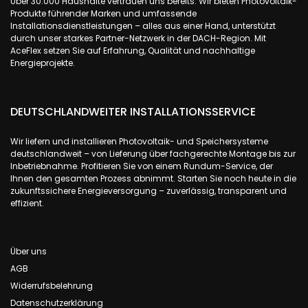
Über 30.000 Haushalte vertrauen uns bereits. Wir bieten Photovoltaik-
Produkte führender Marken und umfassende
Installationsdienstleistungen – alles aus einer Hand, unterstützt
durch unser starkes Partner-Netzwerk in der DACH-Region. Mit
AceFlex setzen Sie auf Erfahrung, Qualität und nachhaltige
Energieprojekte.
DEUTSCHLANDWEITER INSTALLATIONSSERVICE
Wir liefern und installieren Photovoltaik- und Speichersysteme
deutschlandweit – von Lieferung über fachgerechte Montage bis zur
Inbetriebnahme. Profitieren Sie von einem Rundum-Service, der
Ihnen den gesamten Prozess abnimmt. Starten Sie noch heute in die
zukunftssichere Energieversorgung – zuverlässig, transparent und
effizient.
Über uns
AGB
Widerrufsbelehrung
Datenschutzerklärung