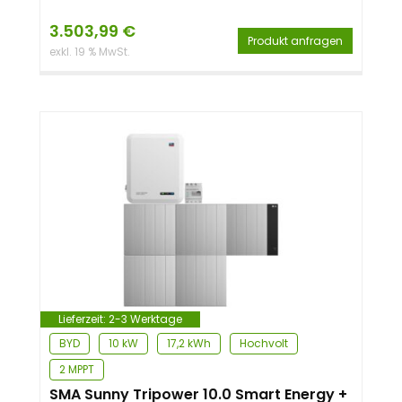
3.503,99
€
Produkt anfragen
exkl. 19 % MwSt.
Lieferzeit:
2-3 Werktage
BYD
10 kW
17,2 kWh
Hochvolt
2 MPPT
SMA Sunny Tripower 10.0 Smart Energy +