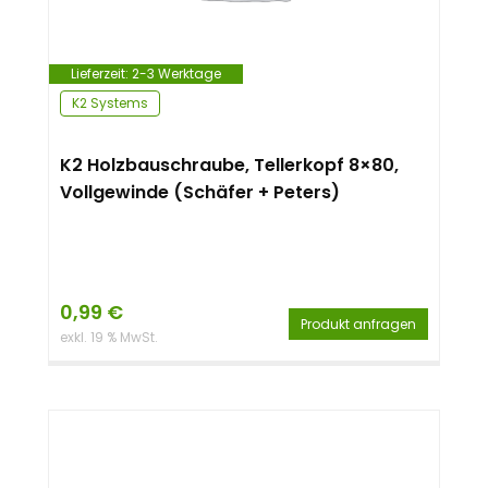
n
t
Lieferzeit:
2-3 Werktage
K2 Systems
K2 Holzbauschraube, Tellerkopf 8×80,
Vollgewinde (Schäfer + Peters)
0,99
€
Produkt anfragen
exkl. 19 % MwSt.