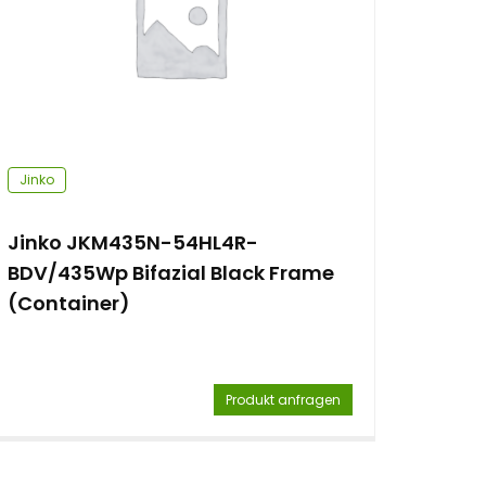
Jinko
Jinko JKM435N-54HL4R-
BDV/435Wp Bifazial Black Frame
(Container)
Produkt anfragen