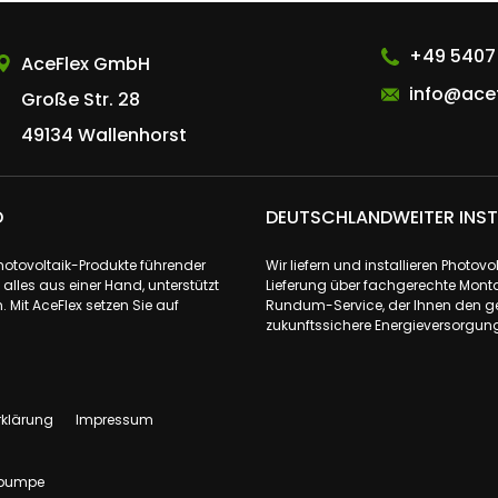
AceFlex GmbH
+49 5407
AceFlex GmbH
info@acef
Große Str. 28
49134 Wallenhorst
D
DEUTSCHLANDWEITER INST
Photovoltaik-Produkte führender
Wir liefern und installieren Phot
lles aus einer Hand, unterstützt
Lieferung über fachgerechte Monta
 Mit AceFlex setzen Sie auf
Rundum-Service, der Ihnen den ge
zukunftssichere Energieversorgung 
rklärung
Impressum
pumpe