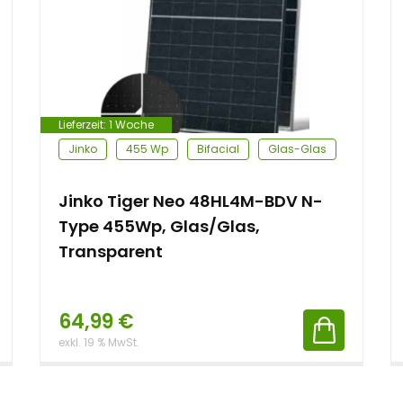
Lieferzeit:
1 Woche
Jinko
455 Wp
Bifacial
Glas-Glas
Jinko Tiger Neo 48HL4M-BDV N-
Type 455Wp, Glas/Glas,
Transparent
64,99
€
exkl. 19 % MwSt.