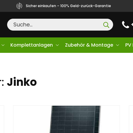
Sicher einkaufen – 100% Geld-zurück-Garantie
Komplettanlagen
Zubehör & Montage
PV
r:
Jinko