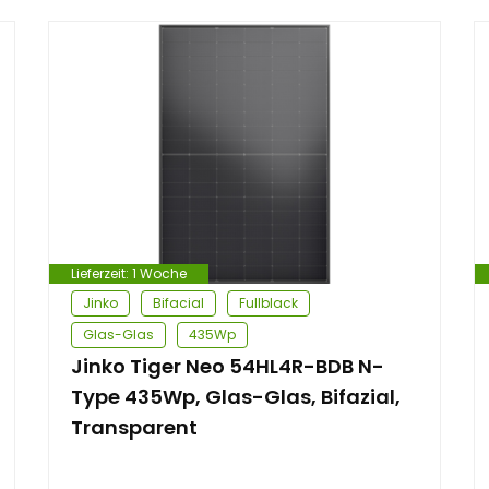
Lieferzeit:
1 Woche
Jinko
Bifacial
Fullblack
Glas-Glas
435Wp
Jinko Tiger Neo 54HL4R-BDB N-
Type 435Wp, Glas-Glas, Bifazial,
Transparent