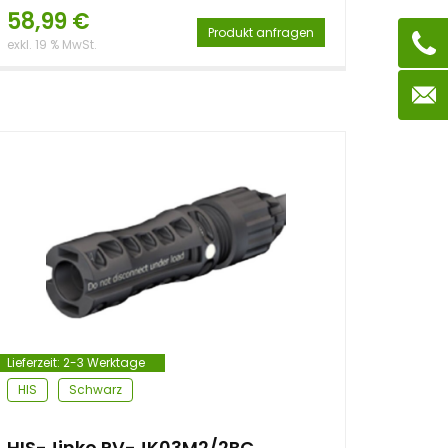
58,99
€
Produkt anfragen
exkl. 19 % MwSt.
Lieferzeit:
2-3 Werktage
HIS
Schwarz
HIS-Jinko PV-JK03M2/2BC