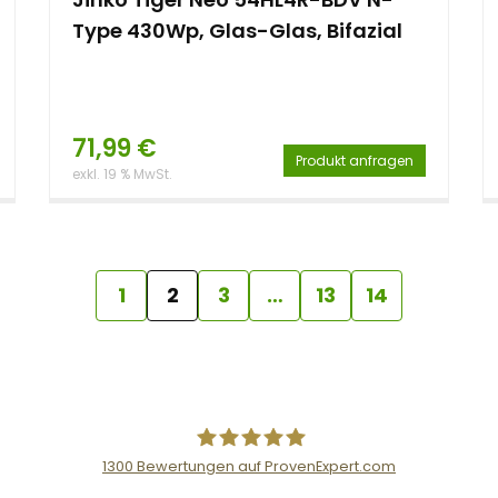
Type 430Wp, Glas-Glas, Bifazial
71,99
€
Produkt anfragen
exkl. 19 % MwSt.
1
2
3
…
13
14
1300
Bewertungen auf ProvenExpert.com