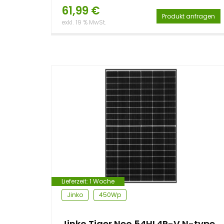
61,99
€
Produkt anfragen
exkl. 19 % MwSt.
Lieferzeit:
1 Woche
Jinko
450Wp
Jinko Tiger Neo 54HL4R-V N-type