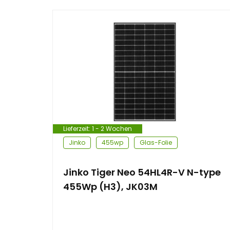
Lieferzeit:
1 - 2 Wochen
Jinko
455wp
Glas-Folie
Jinko Tiger Neo 54HL4R-V N-type
455Wp (H3), JK03M