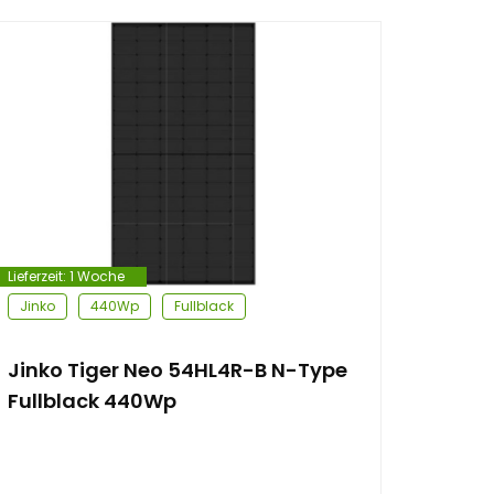
Lieferzeit:
1 Woche
Jinko
440Wp
Fullblack
Jinko Tiger Neo 54HL4R-B N-Type
Fullblack 440Wp