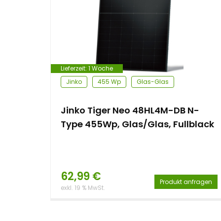
e
n
t
Lieferzeit:
1 Woche
Jinko
455 Wp
Glas-Glas
Jinko Tiger Neo 48HL4M-DB N-
Type 455Wp, Glas/Glas, Fullblack
62,99
€
Produkt anfragen
exkl. 19 % MwSt.