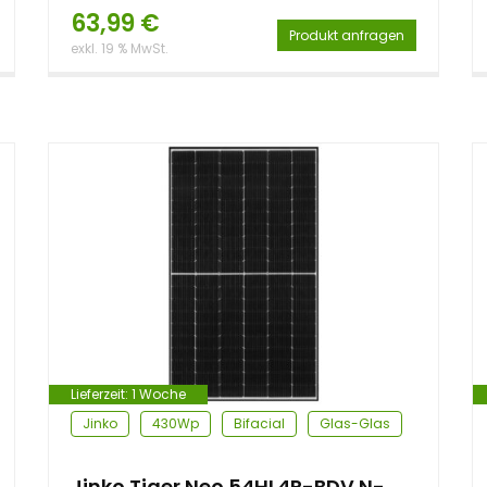
63,99
€
Produkt anfragen
exkl. 19 % MwSt.
Lieferzeit:
1 Woche
Jinko
430Wp
Bifacial
Glas-Glas
Jinko Tiger Neo 54HL4R-BDV N-