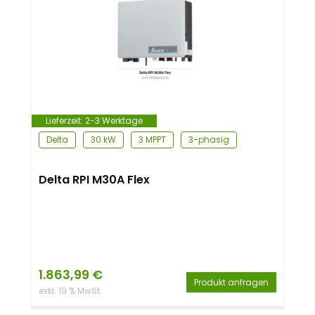
Lieferzeit:
2-3 Werktage
Delta
30 kW
3 MPPT
3-phasig
Delta RPI M30A Flex
1.863,99
€
Produkt anfragen
exkl. 19 % MwSt.