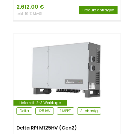
2.612,00
€
Produkt anfragen
exkl. 19 % MwSt.
Lieferzeit:
2-3 Werktage
Delta
125 kW
1 MPPT
3-phasig
Delta RPI M125HV (Gen2)