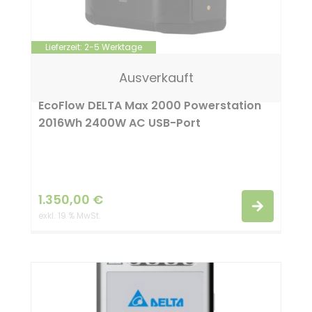
n
t
Lieferzeit:
2-5 Werktage
Ausverkauft
EcoFlow DELTA Max 2000 Powerstation
2016Wh 2400W AC USB-Port
1.350,00
€
exkl. 19 % MwSt.