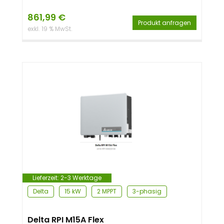
861,99
€
Produkt anfragen
exkl. 19 % MwSt.
Lieferzeit:
2-3 Werktage
Delta
15 kW
2 MPPT
3-phasig
Delta RPI M15A Flex