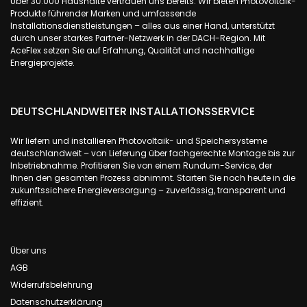
Über 30.000 Haushalte vertrauen uns bereits. Wir bieten Photovoltaik-
Produkte führender Marken und umfassende
Installationsdienstleistungen – alles aus einer Hand, unterstützt
durch unser starkes Partner-Netzwerk in der DACH-Region. Mit
AceFlex setzen Sie auf Erfahrung, Qualität und nachhaltige
Energieprojekte.
DEUTSCHLANDWEITER INSTALLATIONSSERVICE
Wir liefern und installieren Photovoltaik- und Speichersysteme
deutschlandweit – von Lieferung über fachgerechte Montage bis zur
Inbetriebnahme. Profitieren Sie von einem Rundum-Service, der
Ihnen den gesamten Prozess abnimmt. Starten Sie noch heute in die
zukunftssichere Energieversorgung – zuverlässig, transparent und
effizient.
Über uns
AGB
Widerrufsbelehrung
Datenschutzerklärung