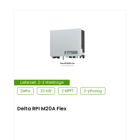
Lieferzeit:
2-3 Werktage
Delta
20 kW
2 MPPT
3-phasig
Delta RPI M20A Flex