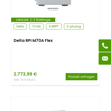
Lieferzeit:
2-3 Werktage
Delta
70 kW
6 MPPT
3-phasig
Delta RPI M70A Flex
2.773,99
€
Produkt anfragen
exkl. 19 % MwSt.