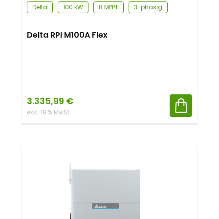
Delta
100 kW
8 MPPT
3-phasig
Delta RPI M100A Flex
3.335,99
€
exkl. 19 % MwSt.