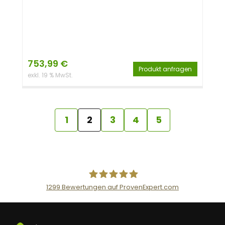
753,99
€
Produkt anfragen
exkl. 19 % MwSt.
1
2
3
4
5
1299
Bewertungen auf ProvenExpert.com
AceFlex GmbH