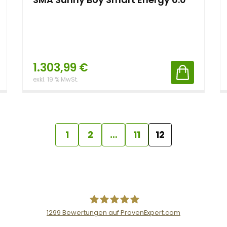
1.303,99
€
exkl. 19 % MwSt.
1
2
…
11
12
1299
Bewertungen auf ProvenExpert.com