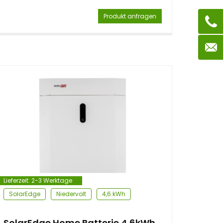
Produkt anfragen
Lieferzeit:
2-3 Werktage
SolarEdge
Niedervolt
4,6 kWh
SolarEdge Home Batterie 4,6kWh