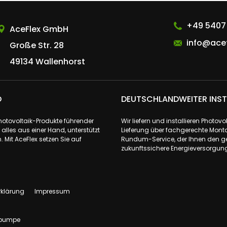
AceFlex GmbH
+49 5407
AceFlex GmbH
info@acef
Große Str. 28
49134 Wallenhorst
D
DEUTSCHLANDWEITER INST
Photovoltaik-Produkte führender
Wir liefern und installieren Phot
lles aus einer Hand, unterstützt
Lieferung über fachgerechte Monta
 Mit AceFlex setzen Sie auf
Rundum-Service, der Ihnen den ge
zukunftssichere Energieversorgung 
rklärung
Impressum
pumpe