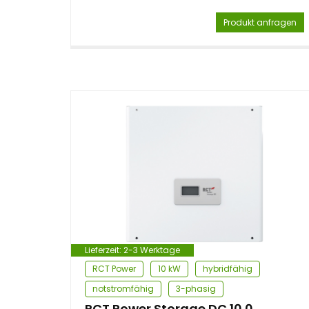
Produkt anfragen
Lieferzeit:
2-3 Werktage
RCT Power
10 kW
hybridfähig
notstromfähig
3-phasig
RCT Power Storage DC 10.0