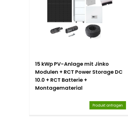
e
n
t
15 kWp PV-Anlage mit Jinko
Modulen + RCT Power Storage DC
10.0 + RCT Batterie +
Montagematerial
Produkt anfragen