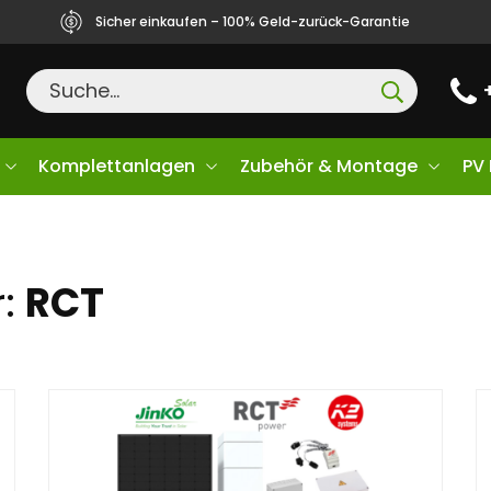
Sicher einkaufen – 100% Geld-zurück-Garantie
Komplettanlagen
Zubehör & Montage
PV
r:
RCT