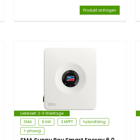
Produkt anfragen
Lieferzeit:
2-3 Werktage
SMA
6 kW
3 MPPT
hybridfähig
1-phasig
SMA Sunny Boy Smart Energy 6.0