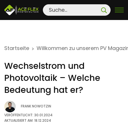
S
Startseite
Willkommen zu unserem PV Magazi
>
k
i
Wechselstrom und
p
t
Photovoltaik – Welche
o
Bedeutung hat er?
c
o
FRANK NOWOTZIN
n
t
VERÖFFENTLICHT: 30.01.2024
AKTUALISIERT AM: 18.12.2024
e