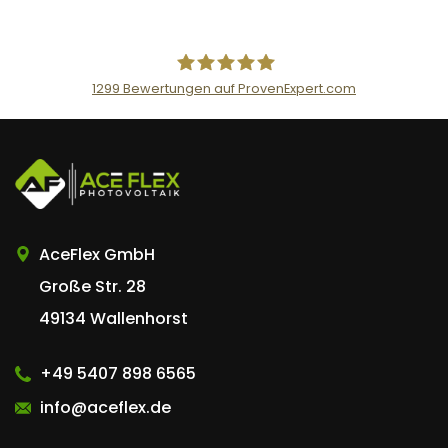
n
t
1299
Bewertungen auf ProvenExpert.com
AceFlex GmbH
AceFlex GmbH
Große Str. 28
49134 Wallenhorst
+49 5407 898 6565
info@aceflex.de