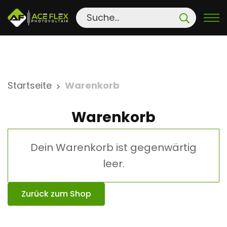
S
Startseite
Warenkorb
>
k
i
Warenkorb
p
t
Dein Warenkorb ist gegenwärtig
o
c
leer.
o
n
Zurück zum Shop
t
e