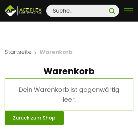
S
Startseite
Warenkorb
>
k
i
Warenkorb
p
t
Dein Warenkorb ist gegenwärtig
o
c
leer.
o
n
Zurück zum Shop
t
e