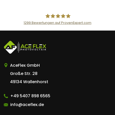
n
t
1299
Bewertungen auf ProvenExpert.com
AceFlex GmbH
AceFlex GmbH
Große Str. 28
49134 Wallenhorst
+49 5407 898 6565
info@aceflex.de