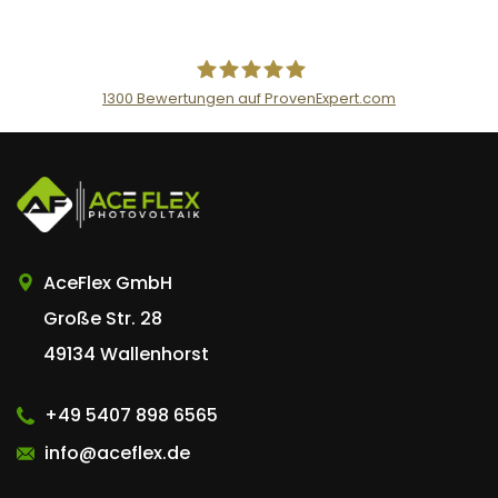
n
t
1300
Bewertungen auf ProvenExpert.com
AceFlex GmbH
AceFlex GmbH
Große Str. 28
49134 Wallenhorst
+49 5407 898 6565
info@aceflex.de