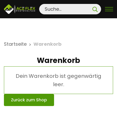
S
Startseite
Warenkorb
>
k
i
Warenkorb
p
t
Dein Warenkorb ist gegenwärtig
o
c
leer.
o
n
Zurück zum Shop
t
e