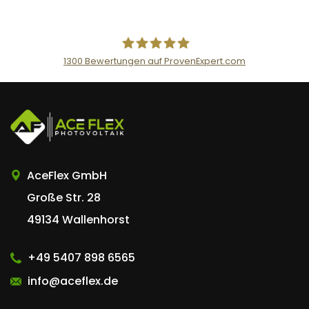
n
t
1300
Bewertungen auf ProvenExpert.com
AceFlex GmbH
AceFlex GmbH
Große Str. 28
49134 Wallenhorst
+49 5407 898 6565
info@aceflex.de