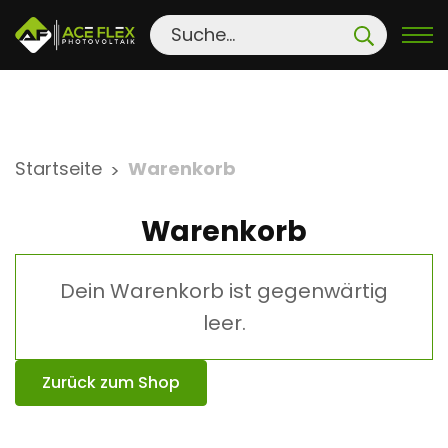
S
Startseite
Warenkorb
>
k
i
Warenkorb
p
t
Dein Warenkorb ist gegenwärtig
o
c
leer.
o
n
Zurück zum Shop
t
e