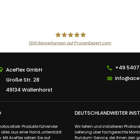
1300
Bewertungen auf ProvenExpert.com
AceFlex GmbH
+49 5407
AceFlex GmbH
info@acef
Große Str. 28
49134 Wallenhorst
D
DEUTSCHLANDWEITER INST
Photovoltaik-Produkte führender
Wir liefern und installieren Phot
lles aus einer Hand, unterstützt
Lieferung über fachgerechte Monta
 Mit AceFlex setzen Sie auf
Rundum-Service, der Ihnen den ge